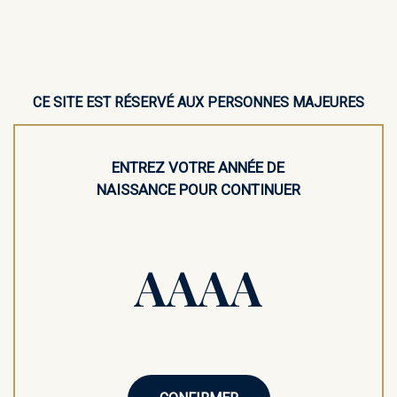
AJOUTER AU PANIER
M’AVERTIR PAR EMAIL
CE SITE EST RÉSERVÉ AUX PERSONNES MAJEURES
ENTREZ VOTRE ANNÉE DE
NAISSANCE POUR CONTINUER
Victime de son succès
Mignonette d’alcool |
Mignonette d’alcool |
Cartron Banane –
Cartron Cacao Blanc
Liqueur de banane –
– Crème de cacao