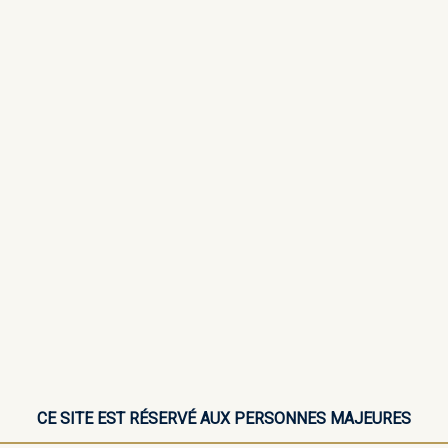
livraison mondial relay offerte à partir de 49,99€
ITUEUX ↓
NOS COFFRETS CADEAUX
PROFESSIONNELS & 
Affic
CE SITE EST RÉSERVÉ AUX PERSONNES MAJEURES