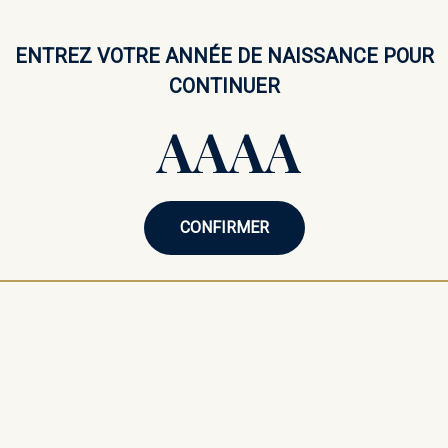
ENTREZ VOTRE ANNÉE DE NAISSANCE POUR
CONTINUER
CONFIRMER
ette d’alcool | Benriach
Mignonette d’alcool | Ba
– Single Malt Scotch
Irish Cream – Crème de 
 – 46%
irlandaise – 17%
OUTIQUE
NOTRE BOUTIQUE
 €
3,78 €