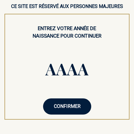
CE SITE EST RÉSERVÉ AUX PERSONNES MAJEURES
ENTREZ VOTRE ANNÉE DE
NAISSANCE POUR CONTINUER
NOTRE BOUTIQUE
Mignonnette d’alcool |
Kraken Black Spiced - Rhum
- 40%
CONFIRMER
Redécouvrez l’univers des spiritueux français et internationaux
grâce à Mignonettes, une marque dédiée au plaisir de la
dégustation en format miniature.