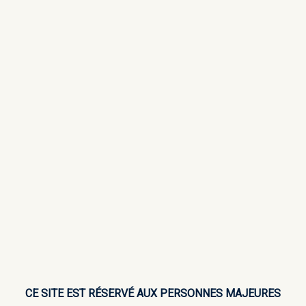
livraison mondial relay offerte à partir de 49,99€
ITUEUX ↓
NOS COFFRETS CADEAUX
PROFESSIONNELS & 
CE SITE EST RÉSERVÉ AUX PERSONNES MAJEURES