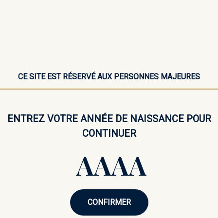
Ficken Jostabe
Coffret « Tri
2 × 5 cl + 2 cl
CE SITE EST RÉSERVÉ AUX PERSONNES MAJEURES
Redécouvrez l’univers des spirit
marque dédiée au plaisir de la d
Réunissant trois spiritueux embl
ENTREZ VOTRE ANNÉE DE NAISSANCE POUR
Trio Intensité Gourmande » offre
Mignonettes d’alcool sélectionné
CONTINUER
d’alcool de 5 cl, ce coffret met e
et la chaleur épicée de la canne
amateurs de miniatures d’alcool 
1
−
+
CONFIRMER
Derniers articles en stock