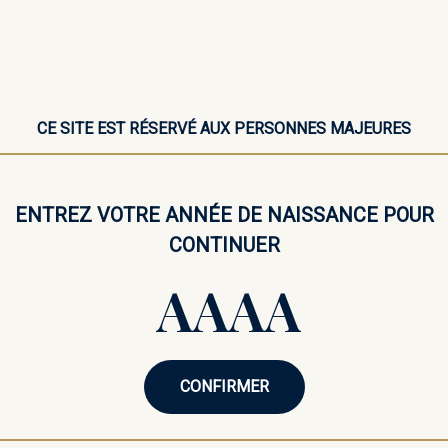
Gin écossais – 
Redécouvrez l’univers des spirit
marque dédiée au plaisir de la d
CE SITE EST RÉSERVÉ AUX PERSONNES MAJEURES
Sa robe limpide précède un nez 
fraîche de concombre. En bouche, 
soyeuse et une finale délicatemen
ENTREZ VOTRE ANNÉE DE NAISSANCE POUR
CONTINUER
1
−
+
En Stock
CONFIRMER