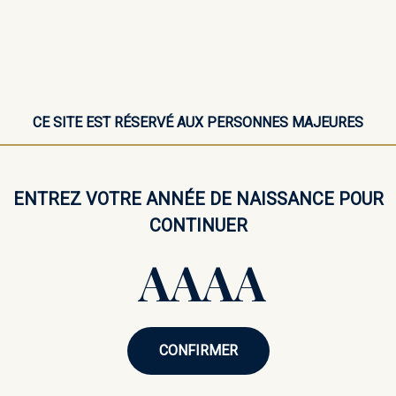
de Mûre des R
artisanale – 1
Redécouvrez l’univers des spirit
CE SITE EST RÉSERVÉ AUX PERSONNES MAJEURES
marque dédiée au plaisir de la d
Sa robe pourpre intense annonc
mûres fraîches et une subtile dou
ENTREZ VOTRE ANNÉE DE NAISSANCE POUR
onctueuse, son équilibre délicat e
CONTINUER
enveloppante.
1
−
+
Derniers articles en stock
CONFIRMER